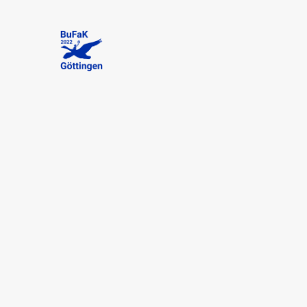
74.
BuFaK
-
Göttingen