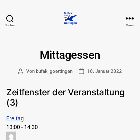
Suchen
Menü
74.
BuFaK
-
Göttingen
Mittagessen
Von
bufak_goettingen
18. Januar 2022
Beitragsautor
Beitragsdatum
Zeitfenster der Veranstaltung
(3)
Freitag
13:00
-
14:30