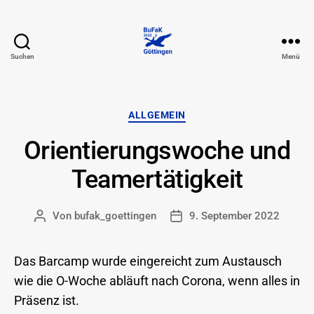
Suchen
Menü
74.
BuFaK
-
Göttingen
Kategorien
ALLGEMEIN
Orientierungswoche und
Teamertätigkeit
Von
bufak_goettingen
9. September 2022
Beitragsautor
Beitragsdatum
Das Barcamp wurde eingereicht zum Austausch
wie die O-Woche abläuft nach Corona, wenn alles in
Präsenz ist.