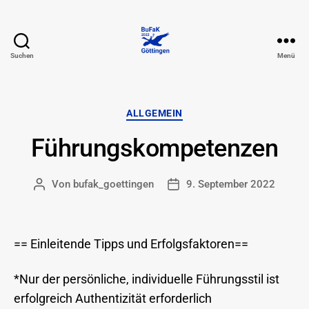
Suchen
Menü
74.
BuFaK
-
Göttingen
Kategorien
ALLGEMEIN
Führungskompetenzen
Von
bufak_goettingen
9. September 2022
Beitragsautor
Beitragsdatum
== Einleitende Tipps und Erfolgsfaktoren==
*Nur der persönliche, individuelle Führungsstil ist
erfolgreich Authentizität erforderlich